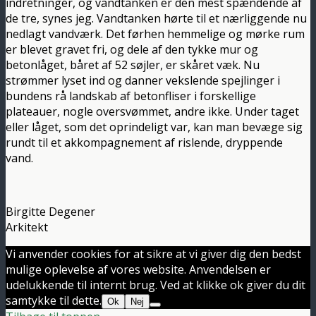
indretninger, og vandtanken er den mest spændende af
de tre, synes jeg. Vandtanken hørte til et nærliggende nu
nedlagt vandværk. Det førhen hemmelige og mørke rum
er blevet gravet fri, og dele af den tykke mur og
betonlåget, båret af 52 søjler, er skåret væk. Nu
strømmer lyset ind og danner vekslende spejlinger i
bundens rå landskab af betonfliser i forskellige
plateauer, nogle oversvømmet, andre ikke. Under taget
eller låget, som det oprindeligt var, kan man bevæge sig
rundt til et akkompagnement af rislende, dryppende
vand.
Birgitte Degener
Arkitekt
Vi anvender cookies for at sikre at vi giver dig den bedst
mulige oplevelse af vores website. Anvendelsen er
udelukkende til internt brug. Ved at klikke ok giver du dit
samtykke til dette.
Ok
Nej