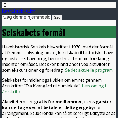
Havehistorisk Selskab
Selskabets formål
Havehistorisk Selskab blev stiftet i 1970, med det formål
at fremme oplysning om og kendskab til historiske haver
og historisk havebrug, herunder at fremme forskning
indenfor området. Det sker bland andet ved aktiviteter
som ekskursioner og foredrag
Se det aktuelle program
Selskabet formidler også viden om emnet gennem
årsskriftet “Fra Kvangård til humlekule”.
Læs om og i
årsskriftet
Aktiviteterne er
gratis for medlemmer
, mens
gæster
kan deltage ved at betale et deltagergebyr
pr.
arrangement. Studerende kan få et lærerigt udbytte af at