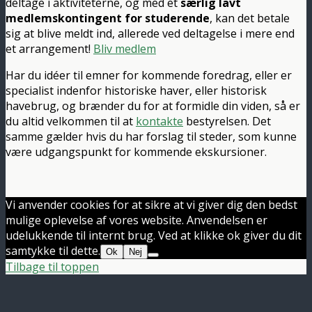
deltage i aktiviteterne, og med et
særlig lavt
medlemskontingent for studerende
, kan det betale
sig at blive meldt ind, allerede ved deltagelse i mere end
et arrangement!
Bliv medlem
Har du idéer til emner for kommende foredrag, eller er
specialist indenfor historiske haver, eller historisk
havebrug, og brænder du for at formidle din viden, så er
du altid velkommen til at
kontakte
bestyrelsen. Det
samme gælder hvis du har forslag til steder, som kunne
være udgangspunkt for kommende ekskursioner.
Vi anvender cookies for at sikre at vi giver dig den bedst
mulige oplevelse af vores website. Anvendelsen er
udelukkende til internt brug. Ved at klikke ok giver du dit
samtykke til dette.
Ok
Nej
Tilbage til toppen