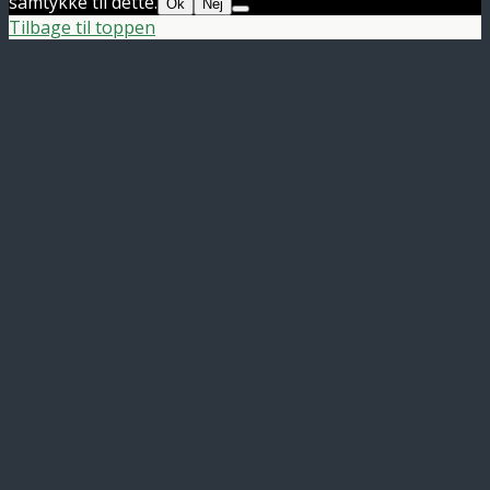
samtykke til dette.
Ok
Nej
Tilbage til toppen