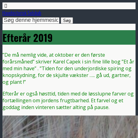
Havehistorisk Selskab
Efterår 2019
”De må nemlig vide, at oktober er den første
forårsmåned” skriver Karel Capek i sin fine lille bog ”Et år
med min have” . ”Tiden for den underjordiske spiring og
knopskydning, for de skjulte vækster ….. gå ud, gartner,
og plant !”
Efterår er også høsttid, tiden med de løsslupne farver og
fortællingen om jordens frugtbarhed. Et farvel og et
goddag inden vinteren sætter alting på pause.