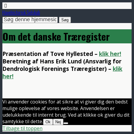
Havehistorisk Selskab
Om det danske Træregister
Præsentation af Tove Hyllested –
klik her!
Beretning af Hans Erik Lund (
Ansvarlig for
Dendrologisk Forenings Træregister) –
klik
her!
Vi anvender cookies for at sikre at vi giver dig den bedst
mulige oplevelse af vores website. Anvendelsen er
udelukkende til internt brug. Ved at klikke ok giver du dit
samtykke til dette.
Ok
Nej
Tilbage til toppen