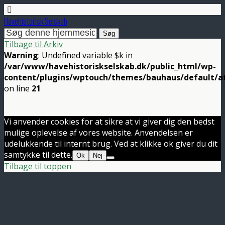
Havehistorisk Selskab
Tilbage til Arkiv
Warning
: Undefined variable $k in
/var/www/havehistoriskselskab.dk/public_html/wp-
content/plugins/wptouch/themes/bauhaus/default/a
on line
21
Vi anvender cookies for at sikre at vi giver dig den bedst
mulige oplevelse af vores website. Anvendelsen er
udelukkende til internt brug. Ved at klikke ok giver du dit
samtykke til dette.
Ok
Nej
Tilbage til toppen