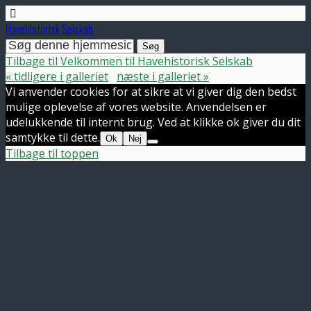
Havehistorisk Selskab
Tilbage til Velkommen til Havehistorisk Selskab
« tidligere i galleriet
næste i galleriet »
Vi anvender cookies for at sikre at vi giver dig den bedst
mulige oplevelse af vores website. Anvendelsen er
udelukkende til internt brug. Ved at klikke ok giver du dit
samtykke til dette.
Ok
Nej
Tilbage til toppen