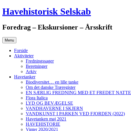
Hop
Havehistorisk Selskab
til
indhold
Foredrag – Ekskursioner – Årsskrift
Menu
Forside
Aktiviteter
Fredningssager
Beretninger
Arkiv
Havetanker
Biodiversitet… en lille tanke
Om det danske Træregister
EN SÆRLIG FREDNING MED ET FREDET NAT
Flora Italica
LYD OG BEVÆGELSE
VANDHAVERNE I SKJERN
VANDKUNST I PARKEN VED FJORDEN (2022)
Havetanken maj 2021
HAVEHISTORIE
Vinter 2020/2021