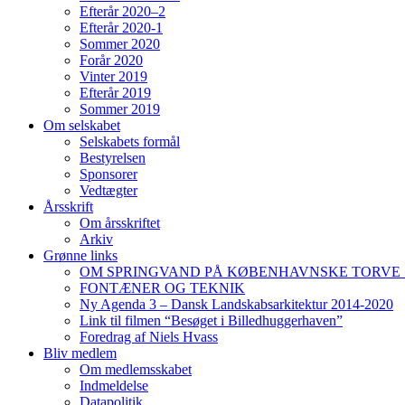
Efterår 2020–2
Efterår 2020-1
Sommer 2020
Forår 2020
Vinter 2019
Efterår 2019
Sommer 2019
Om selskabet
Selskabets formål
Bestyrelsen
Sponsorer
Vedtægter
Årsskrift
Om årsskriftet
Arkiv
Grønne links
OM SPRINGVAND PÅ KØBENHAVNSKE TORVE 
FONTÆNER OG TEKNIK
Ny Agenda 3 – Dansk Landskabsarkitektur 2014-2020
Link til filmen “Besøget i Billedhuggerhaven”
Foredrag af Niels Hvass
Bliv medlem
Om medlemsskabet
Indmeldelse
Datapolitik