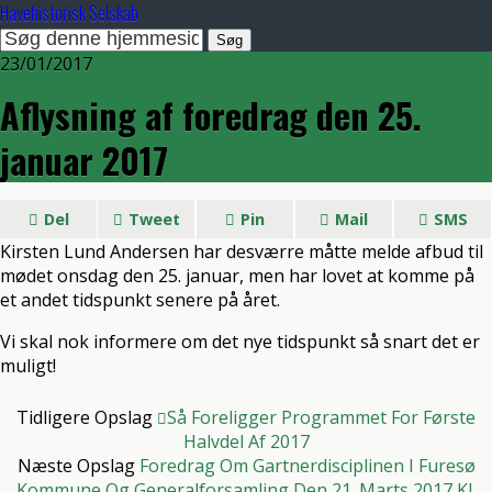
Havehistorisk Selskab
23/01/2017
Aflysning af foredrag den 25.
januar 2017
Del
Tweet
Pin
Mail
SMS
Kirsten Lund Andersen har desværre måtte melde afbud til
mødet onsdag den 25. januar, men har lovet at komme på
et andet tidspunkt senere på året.
Vi skal nok informere om det nye tidspunkt så snart det er
muligt!
Tidligere Opslag
Så Foreligger Programmet For Første
Halvdel Af 2017
Næste Opslag
Foredrag Om Gartnerdisciplinen I Furesø
Kommune Og Generalforsamling Den 21. Marts 2017 Kl.