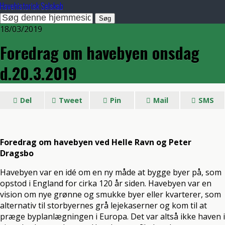
Havehistorisk Selskab
18/03/2019
Foredrag om havebyen onsdag
d.20.3.2019
Del
Tweet
Pin
Mail
SMS
Foredrag om havebyen ved Helle Ravn og Peter
Dragsbo
Havebyen var en idé om en ny måde at bygge byer på, som
opstod i England for cirka 120 år siden. Havebyen var en
vision om nye grønne og smukke byer eller kvarterer, som
alternativ til storbyernes grå lejekaserner og kom til at
præge byplanlægningen i Europa. Det var altså ikke haven i