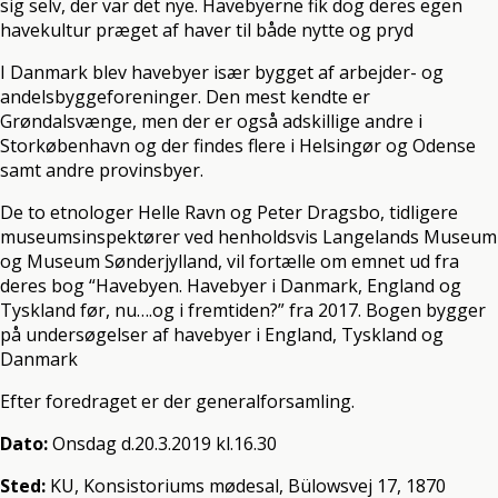
sig selv, der var det nye. Havebyerne fik dog deres egen
havekultur præget af haver til både nytte og pryd
I Danmark blev havebyer især bygget af arbejder- og
andelsbyggeforeninger. Den mest kendte er
Grøndalsvænge, men der er også adskillige andre i
Storkøbenhavn og der findes flere i Helsingør og Odense
samt andre provinsbyer.
De to etnologer Helle Ravn og Peter Dragsbo, tidligere
museumsinspektører ved henholdsvis Langelands Museum
og Museum Sønderjylland, vil fortælle om emnet ud fra
deres bog “Havebyen. Havebyer i Danmark, England og
Tyskland før, nu….og i fremtiden?” fra 2017. Bogen bygger
på undersøgelser af havebyer i England, Tyskland og
Danmark
Efter foredraget er der generalforsamling.
Dato:
Onsdag d.20.3.2019 kl.16.30
Sted:
KU, Konsistoriums mødesal, Bülowsvej 17, 1870