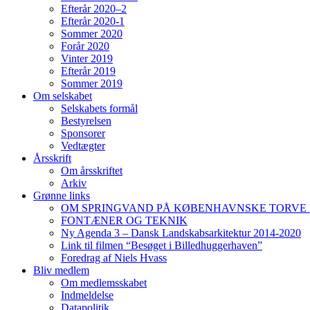
Efterår 2020–2
Efterår 2020-1
Sommer 2020
Forår 2020
Vinter 2019
Efterår 2019
Sommer 2019
Om selskabet
Selskabets formål
Bestyrelsen
Sponsorer
Vedtægter
Årsskrift
Om årsskriftet
Arkiv
Grønne links
OM SPRINGVAND PÅ KØBENHAVNSKE TORVE 
FONTÆNER OG TEKNIK
Ny Agenda 3 – Dansk Landskabsarkitektur 2014-2020
Link til filmen “Besøget i Billedhuggerhaven”
Foredrag af Niels Hvass
Bliv medlem
Om medlemsskabet
Indmeldelse
Datapolitik