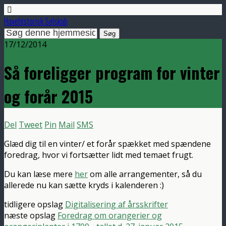
Havehistorisk Selskab
17/12/2014
Så foreligger program for vinter
og forår 2015
Del
Tweet
Pin
Mail
SMS
Glæd dig til en vinter/ et forår spækket med spændene
foredrag, hvor vi fortsætter lidt med temaet frugt.
Du kan læse mere
her
om alle arrangementer, så du
allerede nu kan sætte kryds i kalenderen :)
tidligere opslag
Digitalisering af årsskrifter
næste opslag
Foredrag om orangerier og