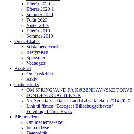
Efterår 2020–2
Efterår 2020-1
Sommer 2020
Forår 2020
Vinter 2019
Efterår 2019
Sommer 2019
Om selskabet
Selskabets formål
Bestyrelsen
Sponsorer
Vedtægter
Årsskrift
Om årsskriftet
Arkiv
Grønne links
OM SPRINGVAND PÅ KØBENHAVNSKE TORVE 
FONTÆNER OG TEKNIK
Ny Agenda 3 – Dansk Landskabsarkitektur 2014-2020
Link til filmen “Besøget i Billedhuggerhaven”
Foredrag af Niels Hvass
Bliv medlem
Om medlemsskabet
Indmeldelse
Datapolitik