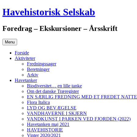
Hop
Havehistorisk Selskab
til
indhold
Foredrag – Ekskursioner – Årsskrift
Menu
Forside
Aktiviteter
Fredningssager
Beretninger
Arkiv
Havetanker
Biodiversitet… en lille tanke
Om det danske Træregister
EN SÆRLIG FREDNING MED ET FREDET NAT
Flora Italica
LYD OG BEVÆGELSE
VANDHAVERNE I SKJERN
VANDKUNST I PARKEN VED FJORDEN (2022)
Havetanken maj 2021
HAVEHISTORIE
Vinter 2020/2021