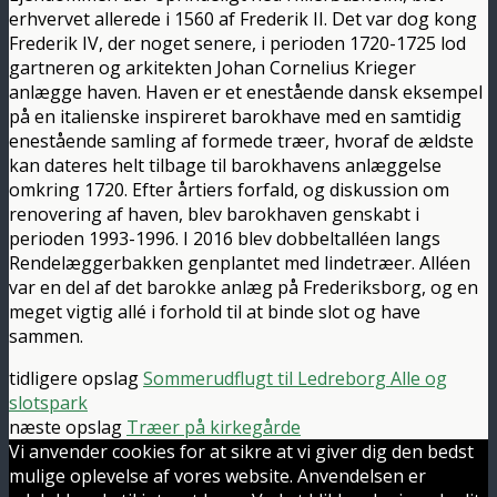
erhvervet allerede i 1560 af Frederik II. Det var dog kong
Frederik IV, der noget senere, i perioden 1720-1725 lod
gartneren og arkitekten Johan Cornelius Krieger
anlægge haven. Haven er et enestående dansk eksempel
på en italienske inspireret barokhave med en samtidig
enestående samling af formede træer, hvoraf de ældste
kan dateres helt tilbage til barokhavens anlæggelse
omkring 1720. Efter årtiers forfald, og diskussion om
renovering af haven, blev barokhaven genskabt i
perioden 1993-1996. I 2016 blev dobbeltalléen langs
Rendelæggerbakken genplantet med lindetræer. Alléen
var en del af det barokke anlæg på Frederiksborg, og en
meget vigtig allé i forhold til at binde slot og have
sammen.
tidligere opslag
Sommerudflugt til Ledreborg Alle og
slotspark
næste opslag
Træer på kirkegårde
Vi anvender cookies for at sikre at vi giver dig den bedst
mulige oplevelse af vores website. Anvendelsen er