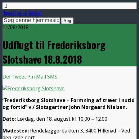
Havehistorisk Selskab
11/08/2018
Udflugt til Frederiksborg
Slotshave 18.8.2018
Del
Tweet
Pin
Mail
SMS
”Frederiksborg Slotshave – Formning af træer i nutid
og fortid” v./ Slotsgartner John Nørgaard Nielsen.
Dato:
Lørdag, den 18. august kl. 10.00 – 12.00
Mødested:
Rendelæggerbakken 3, 3400 Hillerød – Ved
den røde port